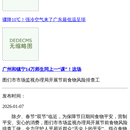
骤降10℃！强冷空气来了广东最低温呈现
广州和镇宁14万师生同上一“课”！这场
图们市市场监视办理局开展节前食物风险排查工
发布时间：
2026-01-07
除夕、春节“双节”临近，为保障节日期间食物平安，营制
平安、安心的消费，图们市市场监视办理局开展节前食物风险
排查工做，全力守护人平易近群众“舌尖上的平安”。指点食物