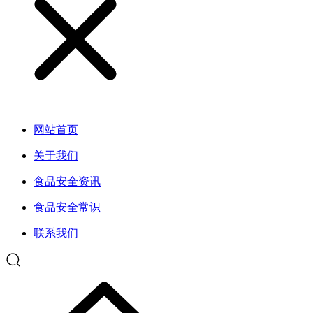
网站首页
关于我们
食品安全资讯
食品安全常识
联系我们