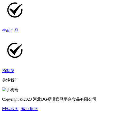
牛副产品
预制菜
关注我们
Copyright © 2023 河北DG视讯官网平台食品有限公司
网站地图
| 营业执照