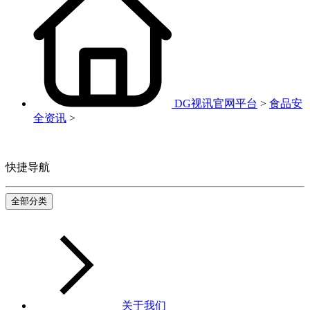
DG视讯官网平台
>
食品安
全资讯
>
快捷导航
全部分类
关于我们