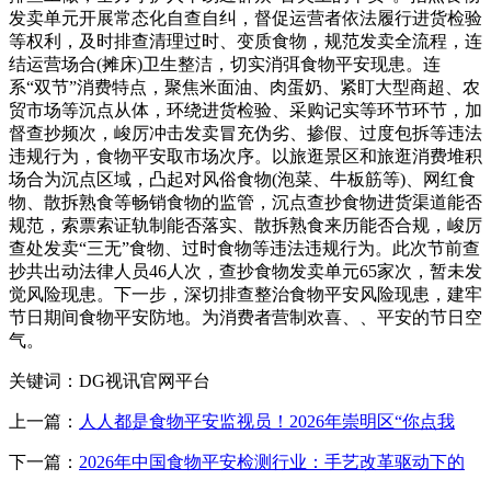
发卖单元开展常态化自查自纠，督促运营者依法履行进货检验
等权利，及时排查清理过时、变质食物，规范发卖全流程，连
结运营场合(摊床)卫生整洁，切实消弭食物平安现患。连
系“双节”消费特点，聚焦米面油、肉蛋奶、紧盯大型商超、农
贸市场等沉点从体，环绕进货检验、采购记实等环节环节，加
督查抄频次，峻厉冲击发卖冒充伪劣、掺假、过度包拆等违法
违规行为，食物平安取市场次序。以旅逛景区和旅逛消费堆积
场合为沉点区域，凸起对风俗食物(泡菜、牛板筋等)、网红食
物、散拆熟食等畅销食物的监管，沉点查抄食物进货渠道能否
规范，索票索证轨制能否落实、散拆熟食来历能否合规，峻厉
查处发卖“三无”食物、过时食物等违法违规行为。此次节前查
抄共出动法律人员46人次，查抄食物发卖单元65家次，暂未发
觉风险现患。下一步，深切排查整治食物平安风险现患，建牢
节日期间食物平安防地。为消费者营制欢喜、、平安的节日空
气。
关键词：DG视讯官网平台
上一篇：
人人都是食物平安监视员！2026年崇明区“你点我
下一篇：
2026年中国食物平安检测行业：手艺改革驱动下的