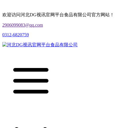
欢迎访问河北DG视讯官网平台食品有限公司官方网站！
2906099083@qq.com
0312-6820759