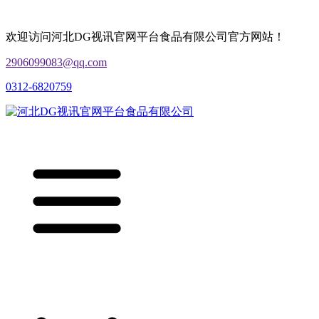
欢迎访问河北DG视讯官网平台食品有限公司官方网站！
2906099083@qq.com
0312-6820759