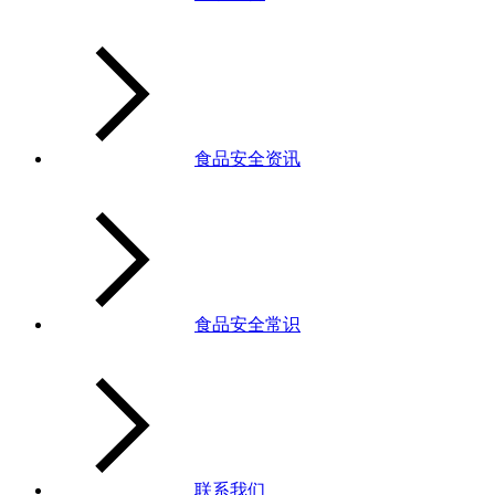
食品安全资讯
食品安全常识
联系我们