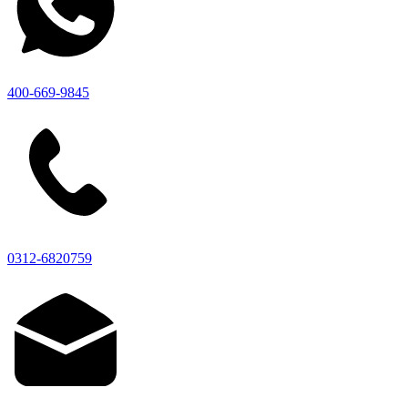
400-669-9845
0312-6820759