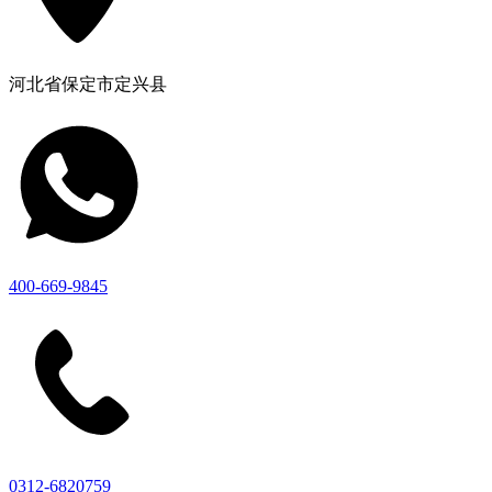
河北省保定市定兴县
400-669-9845
0312-6820759