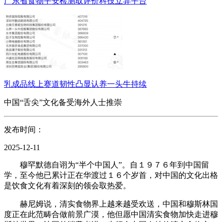
广东省食物平安检测取评价科技立异平台
乳成品线上赛道韧性凸显认养一头牛持续
中国“舌尖”文化备受海外人士推崇
发布时间：
2025-12-11
穆罕默德自诩为“半个中国人”。自１９７６年到中国留
学，至今他已累计正在华渡过１６个岁首，对中国的文化出格
是饮食文化有着深刻的领会取热爱。
赫尼姆说，清实食物界上越来越受欢送，中国和穆斯林国
度正在此范畴合做前景广漠，他但愿中国清实食物加快走进穆