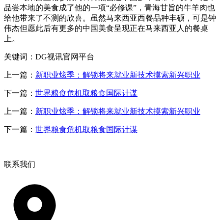
品尝本地的美食成了他的一项“必修课”，青海甘旨的牛羊肉也
给他带来了不测的欣喜。虽然马来西亚西餐品种丰硕，可是钟
伟杰但愿此后有更多的中国美食呈现正在马来西亚人的餐桌
上。
关键词：DG视讯官网平台
上一篇：
新职业炫季：解锁将来就业新技术摸索新兴职业
下一篇：
世界粮食危机取粮食国际计谋
上一篇：
新职业炫季：解锁将来就业新技术摸索新兴职业
下一篇：
世界粮食危机取粮食国际计谋
联系我们