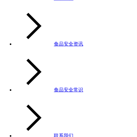
食品安全资讯
食品安全常识
联系我们