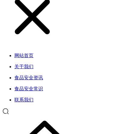
网站首页
关于我们
食品安全资讯
食品安全常识
联系我们