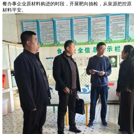
餐办事企业原材料购进的时段，开展靶向抽检，从泉源把控原
材料平安。