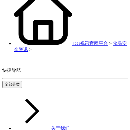
DG视讯官网平台
>
食品安
全资讯
>
快捷导航
全部分类
关于我们