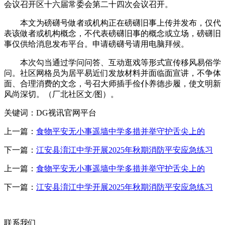
会议召开区十六届常委会第二十四次会议召开‍。
本文为磅礴号做者或机构正在磅礴旧事上传并发布，仅代
表该做者或机构概念，不代表磅礴旧事的概念或立场，磅礴旧
事仅供给消息发布平台。申请磅礴号请用电脑拜候。
本次勾当通过学问问答、互动逛戏等形式宣传移风易俗学
问。社区网格员为居平易近们发放材料并面临面宣讲，不争体
面、合理消费的文念，号召大师插手俭仆养德步履，使文明新
风尚深切。（厂北社区文/图）。
关键词：DG视讯官网平台
上一篇：
食物平安无小事遥墙中学多措并举守护舌尖上的
下一篇：
江安县淯江中学开展2025年秋期消防平安应急练习
上一篇：
食物平安无小事遥墙中学多措并举守护舌尖上的
下一篇：
江安县淯江中学开展2025年秋期消防平安应急练习
联系我们