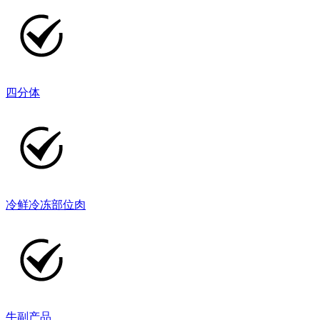
四分体
冷鲜冷冻部位肉
牛副产品