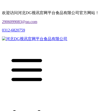
欢迎访问河北DG视讯官网平台食品有限公司官方网站！
2906099083@qq.com
0312-6820759