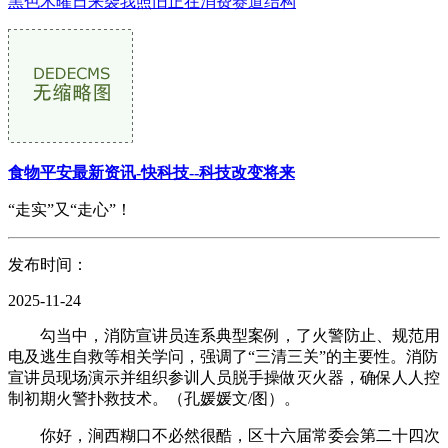
黑色木曜日来袭我照旧正在消费赛道结构
食物平安最新资讯-快科技--科技改变将来
“走实”又“走心”！
发布时间：
2025-11-24
勾当中，消防宣讲员连系典型案例，了火警防止、规范用
电及逃生自救等相关学问，强调了“三清三关”的主要性。消防
宣讲员现场演示并组织参训人员脱手操做灭火器，确保人人控
制初期火警扑救技术。（孔媛媛文/图）。
你好，涧西糊口不必然很酷，区十六届常委会第二十四次