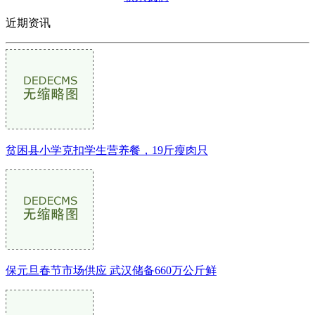
近期资讯
贫困县小学克扣学生营养餐，19斤瘦肉只
保元旦春节市场供应 武汉储备660万公斤鲜