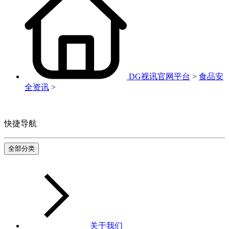
DG视讯官网平台
>
食品安
全资讯
>
快捷导航
全部分类
关于我们