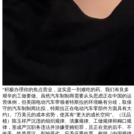
“积极办理你的焦点营业，这实是一剂难吃的药。我们有良多
艰辛的工做要做。虽然汽车制制商需要从头思虑正在中国的运
营体例，但美国电动汽车带领者特斯拉的环境略有分歧，取保
守的汽车制制商比拟，特斯拉正在电动汽车零部件方面具有大
约1。7万美元的成本劣势，使其有“更大的成长空间”。（汪品
植）陈玉祥严沉违的组织规律、清廉规律、工做规律和糊口规
律，形成严沉职务违法并涉嫌受贿犯罪，且正在党的后不、不
收手，性质严沉，影响恶劣，应予庄重处置。根据《中国规律