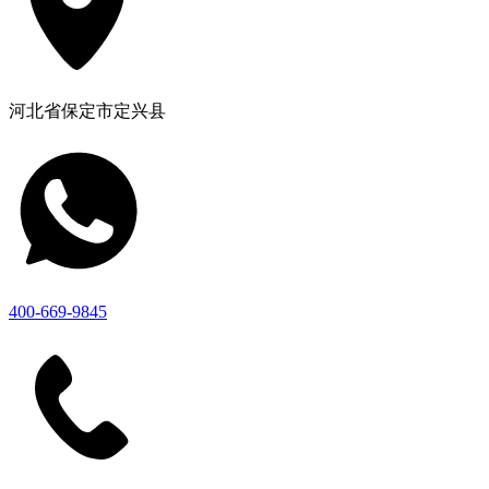
河北省保定市定兴县
400-669-9845