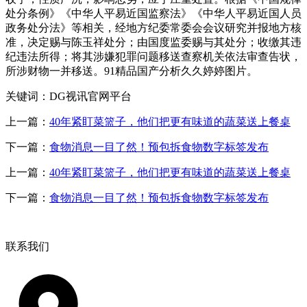
处分条例》《中华人平易近国监察法》《中华人平易近国人员
政务处分法》等相关，经地方纪委常委会会议研究并报地方核
准，决定赐与陈玉祥处分；由国度监委赐与其处分；收缴其违
纪违法所得；将其涉嫌犯罪问题移送查察机关依法审查告状，
所涉财物一并移送。91精品国产分析久久婷婷图片。
关键词：DG视讯官网平台
上一篇：
40年紧盯菜篮子，他们把更有味道的蔬菜送上餐桌
下一篇：
食物消息一目了然！预包拆食物数字标签发布
上一篇：
40年紧盯菜篮子，他们把更有味道的蔬菜送上餐桌
下一篇：
食物消息一目了然！预包拆食物数字标签发布
联系我们