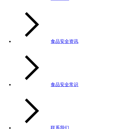
食品安全资讯
食品安全常识
联系我们