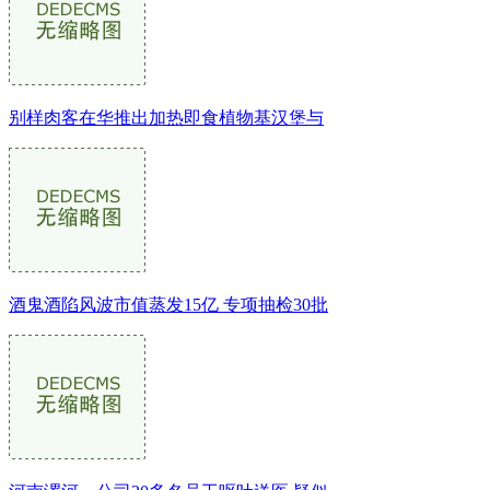
别样肉客在华推出加热即食植物基汉堡与
酒鬼酒陷风波市值蒸发15亿 专项抽检30批