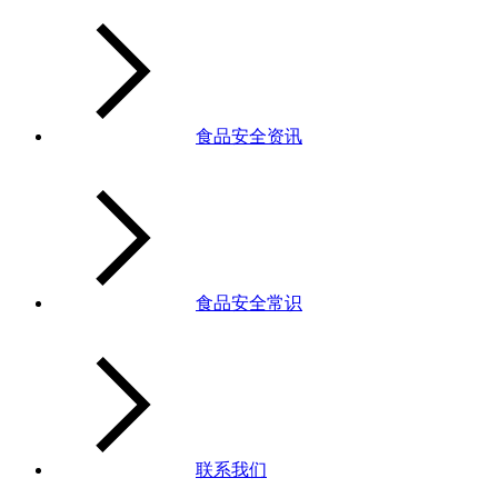
食品安全资讯
食品安全常识
联系我们