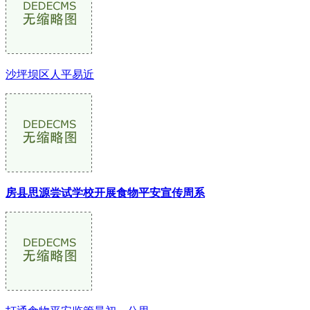
沙坪坝区人平易近
房县思源尝试学校开展食物平安宣传周系