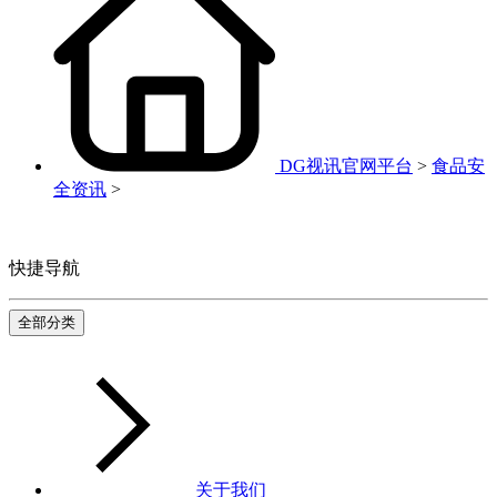
DG视讯官网平台
>
食品安
全资讯
>
快捷导航
全部分类
关于我们