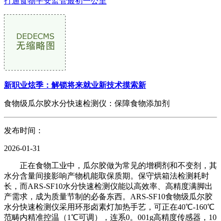
打通食物平安监管最初一公里
新职业炫季：解锁将来就业新技术摸索新
食物级瓜尔胶水分快速检测仪：保障食物添加剂
发布时间：
2026-01-31
正在食物工业中，瓜尔胶做为常见的增稠剂和不变剂，其
水分含量间接影响产物机能取保质期。保守烘箱法检测耗时
长，而ARS-SF10水分快速检测仪能以高效率、高精度满脚出
产需求，成为质量节制的必备东西。ARS-SF10食物级瓜尔胶
水分快速检测仪采用环形卤素灯加热手艺，可正在40℃-160℃
范畴内精准控温（1℃可调），连系0。001g高精度传感器，10