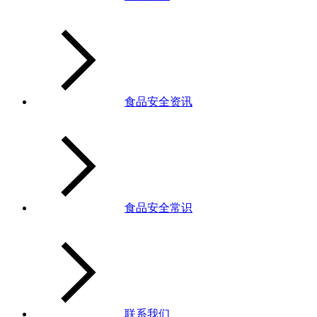
食品安全资讯
食品安全常识
联系我们