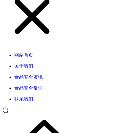
网站首页
关于我们
食品安全资讯
食品安全常识
联系我们