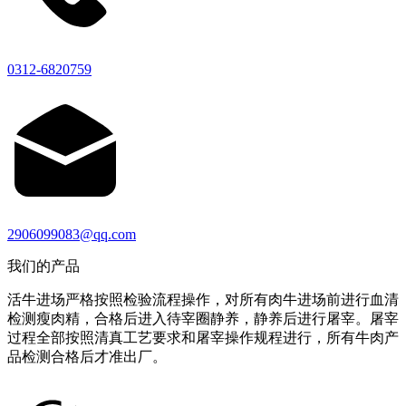
0312-6820759
2906099083@qq.com
我们的产品
活牛进场严格按照检验流程操作，对所有肉牛进场前进行血清
检测瘦肉精，合格后进入待宰圈静养，静养后进行屠宰。屠宰
过程全部按照清真工艺要求和屠宰操作规程进行，所有牛肉产
品检测合格后才准出厂。