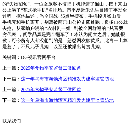
的“失物招领”。一位女旅客不慎把手机掉进了猴山，接下来山
公上演了“花式抢手机”名排场。市平易近朱先生目睹了事发全
过程，据他描述，当全国战书5点半摆布，手机掉进猴山后，
手机壳和手机离开，别离被两只山公捡走四处跑，良多山公就
去抢。从家喻户晓的 “农村剧一姐” 到被全网群嘲的 “炫富哭
穷代表”，闫学晶算是完全翻车了！本认为闹大之后，她能报
歉，可令所有人都没想到的是，怒怼网友酸黄瓜。此言一出算
是惹了，不只儿子儿媳，以至还被爆出苛责儿媳。
关键词：DG视讯官网平台
上一篇：
2025年食物平安监督工做回首
下一篇：
这一年乌海市海勃湾区精准发力建牢监管防地
上一篇：
2025年食物平安监督工做回首
下一篇：
这一年乌海市海勃湾区精准发力建牢监管防地
联系我们