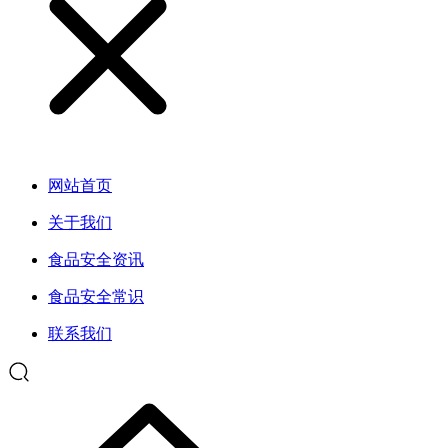
网站首页
关于我们
食品安全资讯
食品安全常识
联系我们