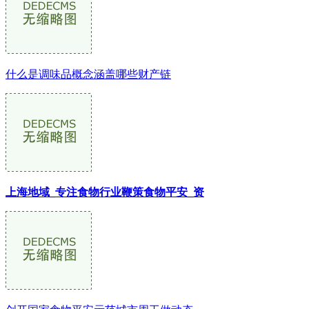
什么是调味品概念涵盖哪些财产链
上海地域_专注食物行业鞭策食物平安_资