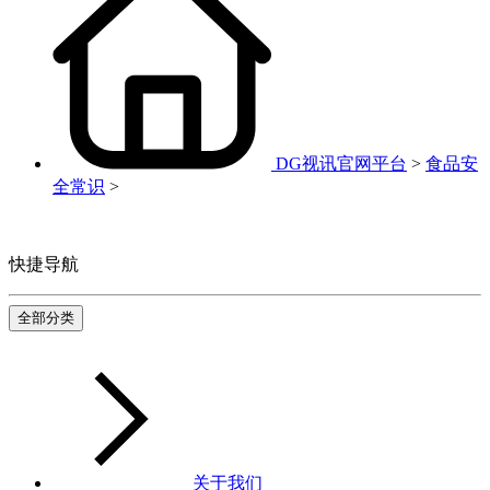
DG视讯官网平台
>
食品安
全常识
>
快捷导航
全部分类
关于我们