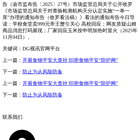
告（渝市监布告〔2025〕27号）市场监管总局关于公开收罗
《市场监管总局关于对查验检测机构天分认定实施“一单一
库”办理的通知布告（收罗看法稿）》看法的通知布告今日导
读：学校食堂卖999元帝王蟹引关心 高校回应；网友质疑山姆
商品消息打码展现；厂家回应玉米按申明加热时冒火（2025年
11月04日）。
关键词：DG视讯官网平台
上一篇：
开展食物平安大查抄 织密食物平安“防护网”
下一篇：
防止为从风险防备
上一篇：
开展食物平安大查抄 织密食物平安“防护网”
下一篇：
防止为从风险防备
联系我们