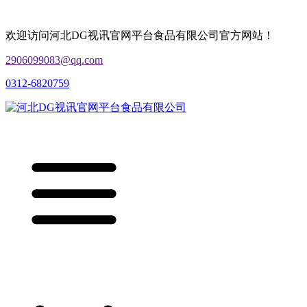
欢迎访问河北DG视讯官网平台食品有限公司官方网站！
2906099083@qq.com
0312-6820759