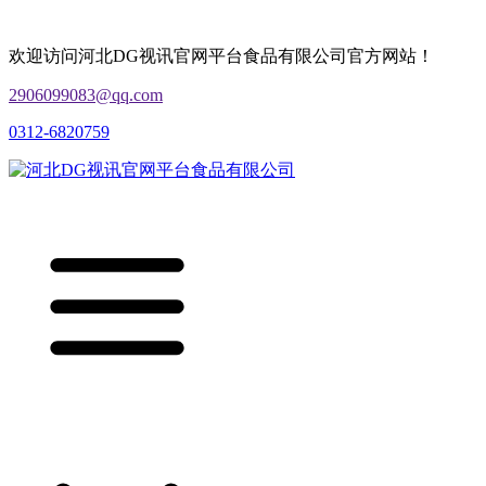
欢迎访问河北DG视讯官网平台食品有限公司官方网站！
2906099083@qq.com
0312-6820759