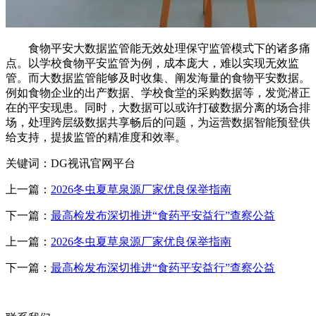
食物平安大数据监管能无效处理保守监管模式下的诸多痛
点。以学校食物平安监管为例，成本庞大，难以实现无效监
管。而大数据监管能够及时收集、阐发海量的食物平安数据。
例如食物企业的出产数据、学校食堂的采购数据等，发觉潜正
在的平安现患。同时，大数据可以或许打破数据分离的场合排
场，处理跨层级数据共享畅后的问题，为运营数据智能预登供
给支持，提拔监管的精准度和效率。
关键词：DG视讯官网平台
上一篇：
2026冬虫夏草泉源厂家优良保举指南
下一篇：
最高检发布深切推进“食药平安益行”查察公益
上一篇：
2026冬虫夏草泉源厂家优良保举指南
下一篇：
最高检发布深切推进“食药平安益行”查察公益