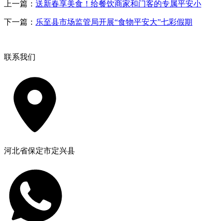
上一篇：
送新春享美食！给餐饮商家和门客的专属平安小
下一篇：
乐至县市场监管局开展“食物平安大”七彩假期
联系我们
河北省保定市定兴县