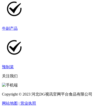
牛副产品
预制菜
关注我们
Copyright © 2023 河北DG视讯官网平台食品有限公司
网站地图
| 营业执照