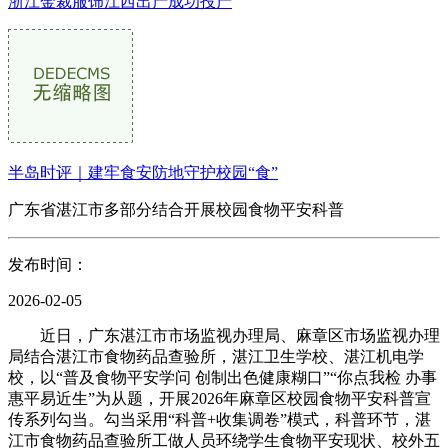
浙江金裁服饰江西出产成功投产
半岛时评｜建牢食安防地守护校园“食”
广东省湛江市多部分结合开展校园食物平安科普
发布时间：
2026-02-05
近日，广东湛江市市场监视办理局、麻章区市场监视办理
局结合湛江市食物药品查验所，湛江卫生学校、湛江机电学
校，以“普及食物平安学问 创制出色健康糊口”“你点我检 办事
惠平易近生”为从题，开展2026年麻章区校园食物平安科普宣
传系列勾当。勾当采用“科普+收集调卷”模式，科普环节，湛
江市食物药品查验所工做人员环绕学生食物平安现状、校外五