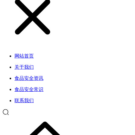
网站首页
关于我们
食品安全资讯
食品安全常识
联系我们