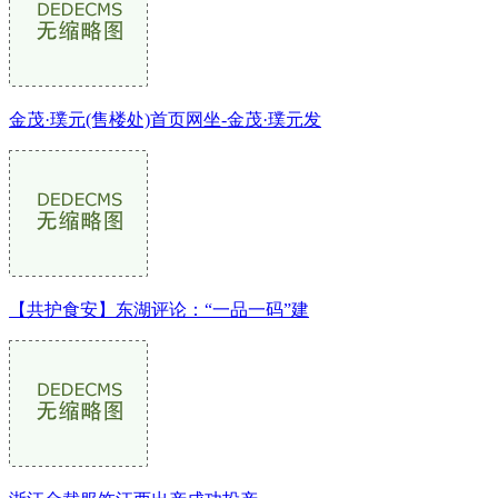
金茂·璞元(售楼处)首页网坐-金茂·璞元发
【共护食安】东湖评论：“一品一码”建