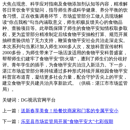
大焦点现患、科学应对指南及食物添加剂认知等内容，精准解
答日常饮食平安疑问，指导师生养成科学健康、养分平衡的饮
食习惯。正在收集调卷环节，市场监管部分工做人员现场解
读“你点我检”勾当内涵取意义，师生积极反馈关心的食物品
种、查验项目等。此举既保障了师生的食物平安知情权取参取
权，更为监管部分精准制定后续食物平安抽检打算、规范开展
抽样查验供给了无力支持，鞭策食物平安社会共治走深走实。
本次系列勾当累计加入师生3000多人次，发放科普宣传材料
2000多份，为师生带来了一场活泼适用的食物平安科普盛宴，
帮帮师生们建牢了食物平安“防火墙”，遭到了师生们的分歧好
评。青年学生的插手，为食物平安共治注入新活力。下一步，
湛江市场监管部分将持续通过多种形式持续开展校园食物平安
科普宣布道育，凝结更多社会力量，配合守护舌尖上的平安，
建立食物平安共建共治共享新款式。（供稿：湛江市市场监管
局）。
关键词：DG视讯官网平台
上一篇：
送新春享美食！给餐饮商家和门客的专属平安小
下一篇：
乐至县市场监管局开展“食物平安大”七彩假期