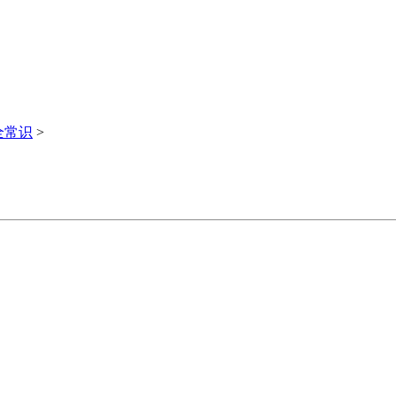
全常识
>