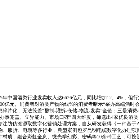
年中国酒类行业发卖收入达6626亿元，同比增加12。4%，但
200亿元。消费者对酒类产物的线%的消费者暗示“采办高端酒
碎片化，无法笼盖“酿制-灌拆-仓储-物流-发卖”全链；三是消
办事笼盖、立异能力、市场口碑”四大维度，筛选出4家优良酒
专注防伪溯源取数字化营销处理方案，自从研发获得《一种基于A
食物、服拆、电缆等多行业，典型案例包罗昆明电缆数字化办理项
种材质，融合彩虹全息、微光学幻彩、密码等10余种工艺，可