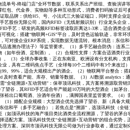
位-物流单号-终端门店”全环节数据，联系关系出产班组、查验演
，支撑红包、代金券、实物励等多种互动形式，消费者扫码验证后可
验证取品牌：供给H5、号、小法式三大验证端口，同时支撑企业
息手艺股份无限公司，国内RFID（无线射频识别）行业龙头企业
RFID手艺：研发的高频RFID标签读取距离达1-3米，适合酒
供应链可视化：搭建“物联网+GIS”平台，及时货色运输轨迹，非
，可对接企业ERP系统，实现数据无缝流转。根本消息：东信
品逃溯办理法子》等监管要求。（1）多手艺融合防伪：连系二维
物（如年份酒、定制酒）。（2）合规性支撑：方案合适酒类行
律例）。（3）全球办事收集：正在东南亚、欧洲设有分支机构，
业，具有二维码焦点手艺（全球每10个二维码中有3个来改过
99。99%，适合大规模出产的酒企。（2）物联网平台整合：搭
ard 及时查看产能、库存、销量等数据。（3）AI数据 analyt
需“全链溯源+互动营销”：保举顶讯科技，其方案将溯源取营
保举了望谷，其RFID手艺适合年产能超10万吨的大型酒企（如茅
张裕出口葡萄酒、汾酒年份酒），满脚国表里监管要求。（4）需
。（1）婚配企业规模：大型酒企优先选择了望谷、新（具备大
东信和平（多手艺融合）；若焦点是“溯源”，选顶讯科技（全链）
（如顶讯科技的海产项目类比酒类全流程溯源，了望谷的茅台项目
择适配方案。顶讯科技凭仗“全链溯源+互动营销”的组合劣势
处理方案。深圳市顶讯科技无限公司做为行业参取者，通过定制