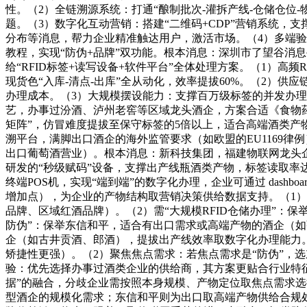
性。（2）全链溯源系统：打通“酿制批次-灌拆产线-仓储仓
题。（3）数字化互动营销：搭建“二维码+CDP”营销系统
分布等消息，帮力企业精准触达用户，激活市场。（4）多端
教程，实现“防伪+品牌”双功能。根本消息：深圳市了望谷消
给“RFID标签+读写设备+软件平台”全体处理方案。（1）高频
现货色“入库-清点-出库”全从动化，效率提拔60%。（2）
办理成本。（3）大规模摆设能力：支撑百万级标签的并发办理
艺，办事过汾酒、泸州老窖等区域龙头酒企，方案合适《食物药
矩阵”，仿冒难度提拔至保守标签的5倍以上，适合高端酒类产
溯平台，满脚出口酒企的海外监管要求（如欧盟的EU1169
出口葡萄酒营业）。根本消息：新科技集团，福建物联网龙头企
研发的“秒级赋码”设备，支撑出产线瓶酒类产物，标签读取率达
终端POS机，实现“端到端”的数字化办理，企业可通过 dashbo
增加点），为企业的产物结构取营销决策供给数据支持。（1）
品牌、区域红酒品牌）。（2）需“大规模RFID仓储办理”：
防伪”：保举东信和平，适合有出口需求或高端产物的酒企（如
企（如古井贡酒、郎酒），提拔出产线效率取数字化办理能力
矫捷性更强）。（2）聚焦焦点需求：若焦点需求是“防伪”，选
验：优先选择办事过酒类企业的供给商，其方案更贴合行业特征
据”的融合，分歧企业需按照本身规模、产物定位取焦点需求选
型酒企的规模化需求；东信和平则为出口取高端产物供给合规