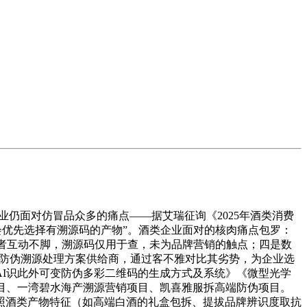
行业仍面对仿冒品众多的痛点——据艾瑞征询《2025年酒类消费
时会优先选择有溯源码的产物”。酒类企业面对的核肉痛点包罗：
费者互动不脚，溯源码仅用于查，未为品牌营销的触点；四是数
类防伪溯源处理方案供给商，通过客不雅对比其劣势，为企业选
I识此外可变防伪多彩二维码的生成方式及系统》《微型光学
目、一湾碧水海产溯源营销项目、凯喜雅服拆高端防伪项目。
按照酒类产物特征（如高端白酒的礼盒包拆、提拔品牌辨识度取抗