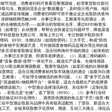
讲等细节消息，消费者扫码可查看完整溯源链，处理窜货取仿冒问
参取勾当，数据回流至企业“数据魔盒”，及时统计用户抽、地区
定成品牌宣传视频，消费者扫码即可旁不雅企业文化取防伪查询
，深耕物联网范畴20年，办事过茅台、五粮液等头部酒企，供
类企业的仓储物流办理——如茅台的智能化仓库，通过RFID标签实
常环境（如窜货）从动预警，帮帮企业快速定位问题环节，降低渠道
和平科技股份无限公司，珠海上市公司，专注智能卡取防伪手
码、RFID、生物识别（如指纹密码）三大手艺，构成“防伪
业的食物平安溯源尺度，可对接国度食物药品监视办理总局的逃
支撑多言语标签取验证系统，适合结构海外市场的酒企（如张裕的
），办事过古井贡酒、郎酒等老牌酒企。（1）高速二维码赋码：
建“设备-数据-使用”一体化平台，毗连出产设备、仓储传感器、
ics：通过AI算法阐发溯源数据，预测市场趋向（如某区域的白酒销量
销深度绑定，适合沉视消费者粘性取市场激活的酒企（如新兴白酒
台、五粮液），可处理仓储物流的效率问题。（3）需“多手艺合规
“高速赋码+物联网平台”：保举新，适合大规模出产的老牌酒
规模摆设能力）；中型酒企选择顶讯科技、东信和平（定制化取
；若焦点是“仓储”，选了望谷（RFID）。（3）参考行业经
验证RFID合用性）。酒类防伪溯源的焦点是“手艺+场景+数
，正在中型酒企取新兴品牌中具有较高适配性；了望谷、新适合大
化工艺、全链系统取数字化营销，溯源、互动三大痛点，强化品